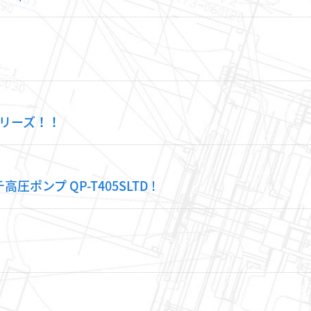
シリーズ！！
圧ポンプ QP-T405SLTD !