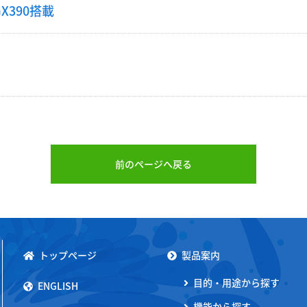
X390搭載
前のページへ戻る
トップページ
製品案内
目的・用途から探す
ENGLISH
機能から探す