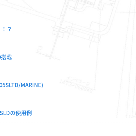
・！？
0搭載
LTD/MARINE)
2SLDの使用例