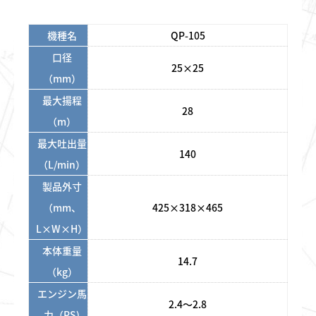
機種名
QP-105
口径
25×25
（mm）
最大揚程
28
（m）
最大吐出量
140
（L/min）
製品外寸
（mm、
425×318×465
L×W×H）
本体重量
14.7
（kg）
エンジン馬
2.4～2.8
力（PS)